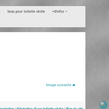
s
Seau pour toilette sèche
+d’infos
Image suivante
entation
|
Fabrication d’une toilette sèche
|
Plan du site