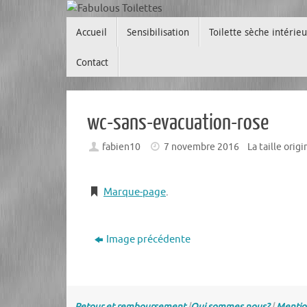
Passer
Passer
au
Accueil
Sensibilisation
Toilette sèche intérieu
au
contenu
contenu
Contact
wc-sans-evacuation-rose
fabien10
7 novembre 2016
La taille orig
Marque-page
.
Image précédente
Retour et remboursement
|
Qui sommes nous?
|
Mentio