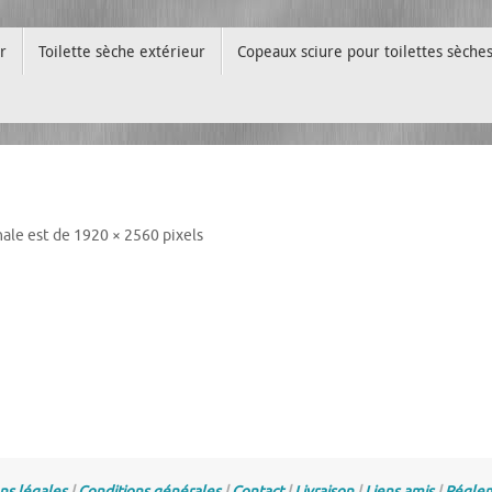
r
Toilette sèche extérieur
Copeaux sciure pour toilettes sèche
inale est de
1920 × 2560
pixels
ns légales
|
Conditions générales
|
Contact
|
Livraison
|
Liens amis
|
Réglem