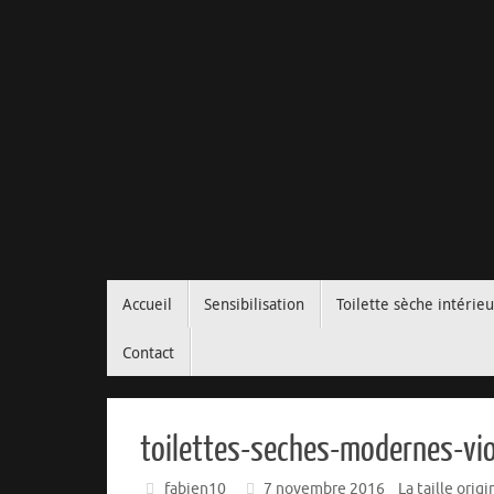
Passer
Accueil
Sensibilisation
Toilette sèche intérieu
au
contenu
Contact
toilettes-seches-modernes-vio
fabien10
7 novembre 2016
La taille orig