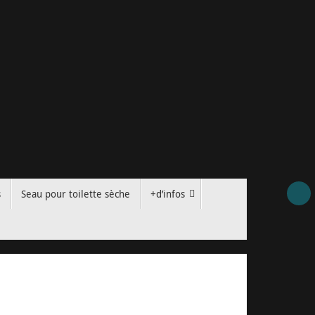
s
Seau pour toilette sèche
+d’infos