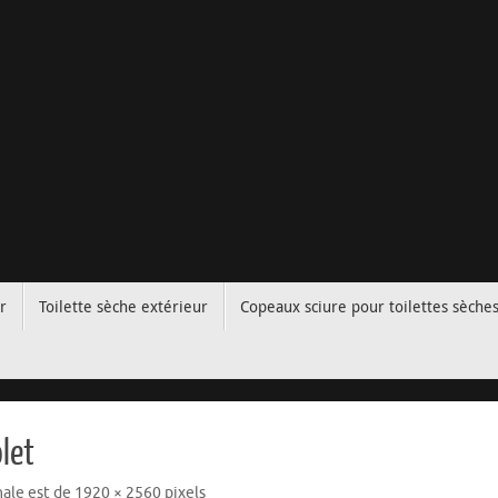
r
Toilette sèche extérieur
Copeaux sciure pour toilettes sèche
let
inale est de
1920 × 2560
pixels