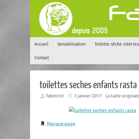
Passer
au
contenu
Passer
Accueil
Sensibilisation
Toilette sèche intérieu
au
contenu
Contact
toilettes seches enfants rasta
fabien10
7 janvier 2017
La taille original
Marque-page
.