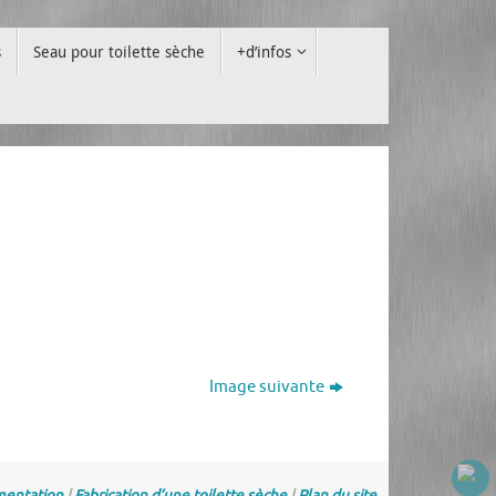
s
Seau pour toilette sèche
+d’infos
Image suivante
entation
|
Fabrication d’une toilette sèche
|
Plan du site