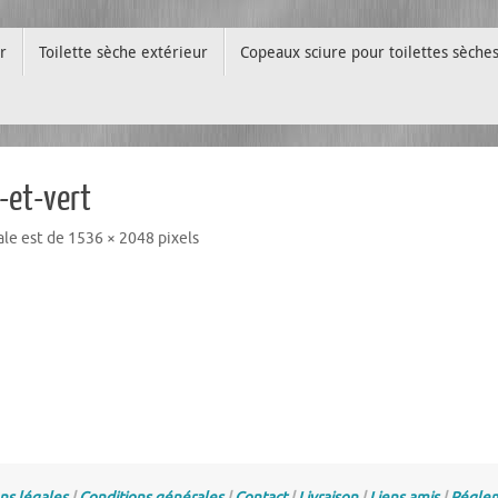
r
Toilette sèche extérieur
Copeaux sciure pour toilettes sèche
-et-vert
nale est de
1536 × 2048
pixels
ns légales
|
Conditions générales
|
Contact
|
Livraison
|
Liens amis
|
Réglem