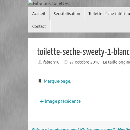
Passer
Passer
au
Accueil
Sensibilisation
Toilette sèche intérieu
au
contenu
contenu
Contact
toilette-seche-sweety-1-blanc
fabien10
27 octobre 2016
La taille origi
Marque-page
.
Image précédente
Retour et remboursement
|
Qui sommes nous?
|
Mentio