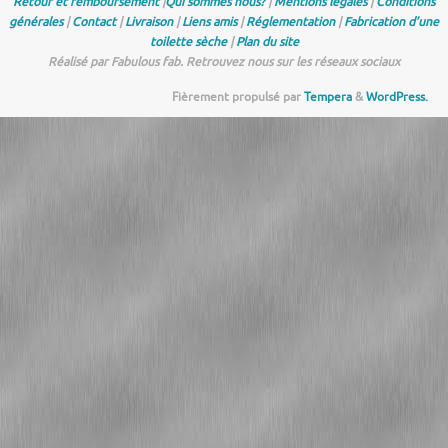
Retour et remboursement
|
Qui sommes nous?
|
Mentions légales
|
Conditions
générales
|
Contact
|
Livraison
|
Liens amis
|
Réglementation
|
Fabrication d’une
toilette sèche
|
Plan du site
Réalisé par Fabulous fab. Retrouvez nous sur les réseaux sociaux
Fièrement propulsé par
Tempera
&
WordPress.