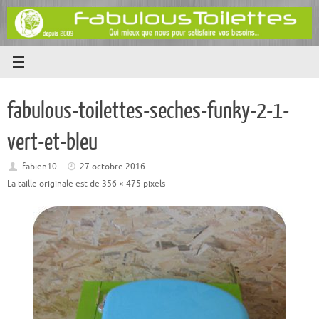
Passer
au
contenu
fabulous-toilettes-seches-funky-2-1-
vert-et-bleu
fabien10
27 octobre 2016
La taille originale est de
356 × 475
pixels