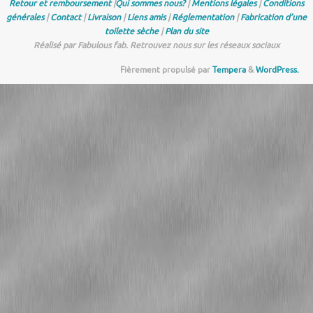
Retour et remboursement
|
Qui sommes nous?
|
Mentions légales
|
Conditions
générales
|
Contact
|
Livraison
|
Liens amis
|
Réglementation
|
Fabrication d’une
toilette sèche
|
Plan du site
Réalisé par Fabulous fab. Retrouvez nous sur les réseaux sociaux
Fièrement propulsé par
Tempera
&
WordPress.