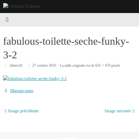
Passer
au
contenu
fabulous-toilette-seche-funky-
3-2
fabien10
27 octobre 2016
La taille originale est de
631 × 470
pixels
Marque-page
.
Image précédente
Image suivante