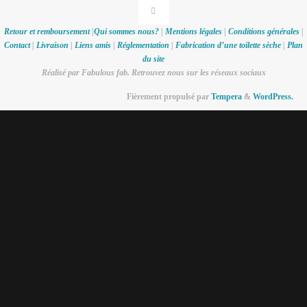
Retour et remboursement
|
Qui sommes nous?
|
Mentions légales
|
Conditions générales
|
Contact
|
Livraison
|
Liens amis
|
Réglementation
|
Fabrication d’une toilette sèche
|
Plan
du site
Réalisé par Fabulous fab. Retrouvez nous sur les réseaux sociaux
Fièrement propulsé par
Tempera
&
WordPress.