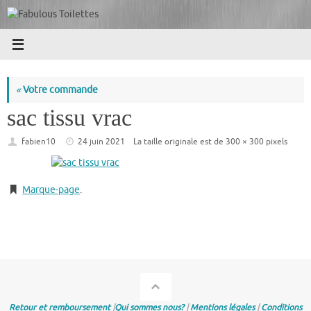
Passer
au
contenu
«
Votre commande
sac tissu vrac
fabien10
24 juin 2021
La taille originale est de
300 × 300
pixels
Marque-page
.
Retour et remboursement
|
Qui sommes nous?
|
Mentions légales
|
Conditions